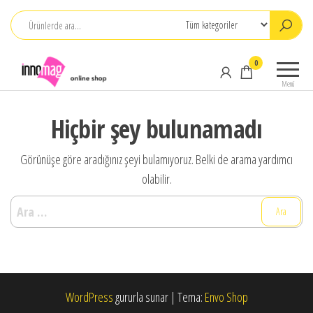
İçeriğe
atla
INNOMAG
0
Satış /
Menü
Abone
Hiçbir şey bulunamadı
Görünüşe göre aradığınız şeyi bulamıyoruz. Belki de arama yardımcı
olabilir.
Arama:
WordPress
gururla sunar
|
Tema:
Envo Shop