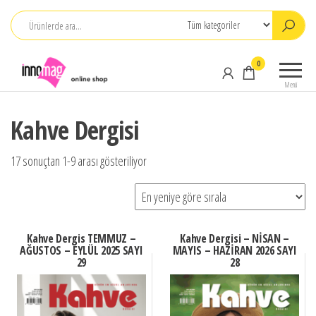
İçeriğe
atla
INNOMAG
0
Satış /
Menü
Abone
Kahve Dergisi
En
17 sonuçtan 1-9 arası gösteriliyor
yeniye
göre
sıralandı
Kahve Dergis TEMMUZ –
Kahve Dergisi – NİSAN –
AĞUSTOS – EYLÜL 2025 SAYI
MAYIS – HAZİRAN 2026 SAYI
29
28