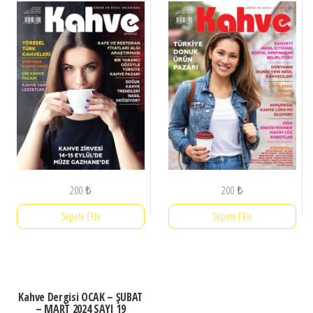
200
₺
200
₺
Sepete Ekle
Sepete Ekle
Kahve Dergisi OCAK – ŞUBAT
– MART 2024 SAYI 19