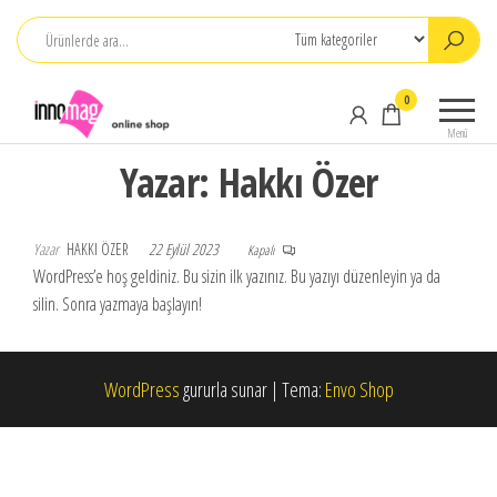
İçeriğe
atla
INNOMAG
0
Satış /
Menü
Abone
Yazar:
Hakkı Özer
Yazar
HAKKI ÖZER
22 Eylül 2023
Kapalı
WordPress’e hoş geldiniz. Bu sizin ilk yazınız. Bu yazıyı düzenleyin ya da
silin. Sonra yazmaya başlayın!
WordPress
gururla sunar
|
Tema:
Envo Shop